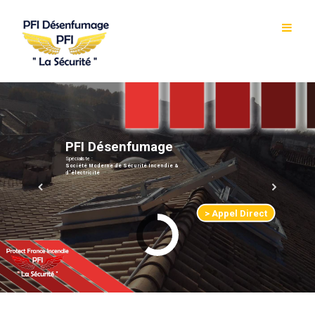
P
F
I
D
é
s
e
n
f
u
m
a
g
e
Spécialiste :
Société Moderne de Sécurité Incendie &
d'électricité
> Appel Direct