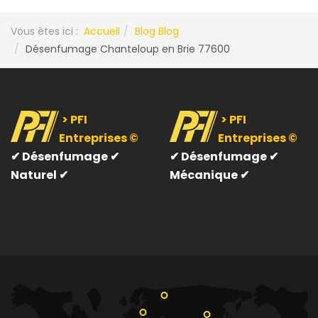
Vous êtes ici :
Accueil
Blog Blog
Désenfumage Chanteloup en Brie 77600
> PFI
> PFI
Entreprises ©
Entreprises ©
✔
Désenfumage ✔
✔
Désenfumage ✔
Naturel ✔
Mécanique ✔