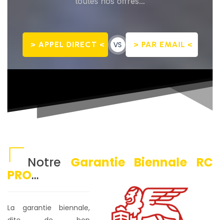
toutes nos offres...
> APPEL DIRECT <
VS
> PAR EMAIL <
Notre
Garantie Biennale RC
PRO
...
La garantie biennale,