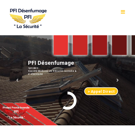
P
F
I
D
é
s
e
n
f
u
m
a
g
e
Spécialiste :
Société Moderne de Sécurité Incendie &
d'électricité
> Appel Direct