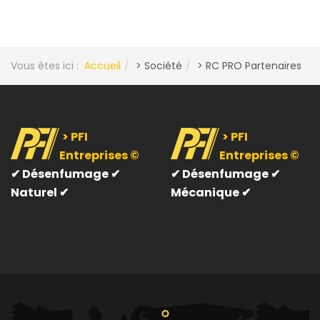
Vous êtes ici :
Accueil
> Société
> RC PRO Partenaires
> PFI
> PFI
Entreprises ©
Entreprises ©
✔
Désenfumage ✔
✔
Désenfumage ✔
Naturel ✔
Mécanique ✔