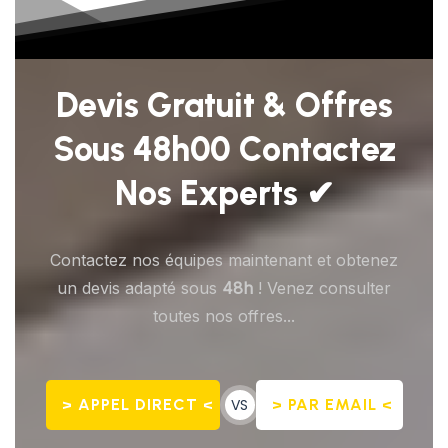
Devis Gratuit & Offres
Sous 48h00 Contactez
Nos Experts ✔
Contactez nos équipes maintenant et obtenez
un devis adapté sous
48h
! Venez consulter
toutes nos offres...
> APPEL DIRECT <
VS
> PAR EMAIL <