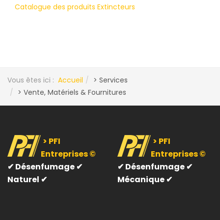
Catalogue des produits Extincteurs
Vous êtes ici :
Accueil
> Services
> Vente, Matériels & Fournitures
> PFI
> PFI
Entreprises ©
Entreprises ©
✔
Désenfumage ✔
✔
Désenfumage ✔
Naturel ✔
Mécanique ✔