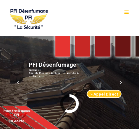
P
F
I
D
é
s
e
n
f
u
m
a
g
e
Spécialiste :
Société Moderne de Sécurité Incendie &
d'électricité
> Appel Direct